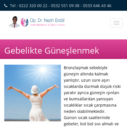
Tel : 0222 320 00 22 - 0532 551 09 08 - 0533 646 43 46
Toggl
naviga
Gebelikte Güneşlenmek
Bronzlaşmak sebebiyle
güneşin altında kalmak
yanlıştır, uzun süre aşırı
sıcaklarda durmak düşük riski
yaratır ayrıca güneşin ışınları
ve kumsallardan yansıyan
sıcaklıklar sıcak çarpmasına
neden olabilmektedir.
Günün sıcak saatlerinde
gebeler, bol bol sıvı almalı ve