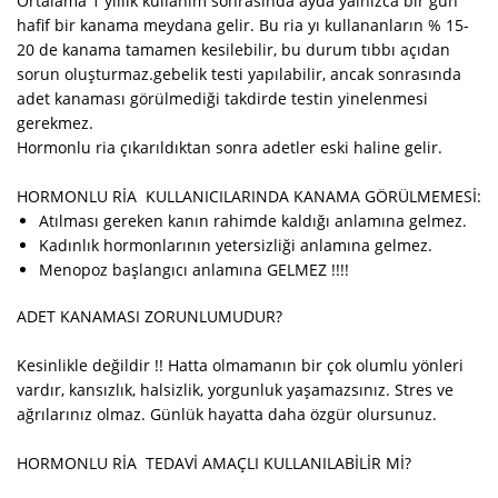
Ortalama 1 yıllık kullanım sonrasında ayda yalnızca bir gün
hafif bir kanama meydana gelir. Bu ria yı kullananların % 15-
20 de kanama tamamen kesilebilir, bu durum tıbbı açıdan
sorun oluşturmaz.gebelik testi yapılabilir, ancak sonrasında
adet kanaması görülmediği takdirde testin yinelenmesi
gerekmez.
Hormonlu ria çıkarıldıktan sonra adetler eski haline gelir.
HORMONLU RİA KULLANICILARINDA KANAMA GÖRÜLMEMESİ:
Atılması gereken kanın rahimde kaldığı anlamına gelmez.
Kadınlık hormonlarının yetersizliği anlamına gelmez.
Menopoz başlangıcı anlamına GELMEZ !!!!
ADET KANAMASI ZORUNLUMUDUR?
Kesinlikle değildir !! Hatta olmamanın bir çok olumlu yönleri
vardır, kansızlık, halsizlik, yorgunluk yaşamazsınız. Stres ve
ağrılarınız olmaz. Günlük hayatta daha özgür olursunuz.
HORMONLU RİA TEDAVİ AMAÇLI KULLANILABİLİR Mİ?