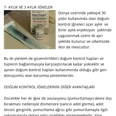
7- AYLIK VE 3 AYLIK İĞNELER
Dünya üzerinde yaklaşık 30
yıldır kullanımda olan doğum
kontrol iğneleri üçer aylık ve
birer aylık enjeksiyon şeklinde
uygulanmak üzere iki ayrı
şekilde bulunur ve ülkemizde
ikisi de mevcuttur.
Bu iki yöntem de güvenilirlikleri doğum kontrol hapları ve
tüplerin bağlanmasıyla karşılaştırılacak kadar yüksektir ve
aynen doğum kontrol hapları kullanımında olduğu gibi geri
dönüşümlü olan korunma yöntemleridir.
DOĞUM KONTROL İĞNELERİNİN DİĞER AVANTAJLARI
Öncelikle her iki iğne de ovulasyonu (yumurtlamayı) devre dışı
bırakması nedeniyle dismenore (sancılı adet görme), adet
öncesi gerginlik, yumurtlama ağrısı gibi yumurtlamayla ilgili
yakınmalarda tedavi edici özellikler göstermektedir. Yine