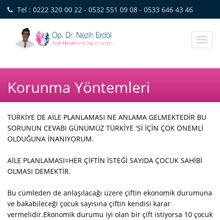
Tel : 0222 320 00 22 - 0532 551 09 08 - 0533 646 43 46
Toggl
naviga
Korunma Yöntemleri
TÜRKİYE DE AİLE PLANLAMASI NE ANLAMA GELMEKTEDİR BU
SORUNUN CEVABI GÜNÜMÜZ TÜRKİYE 'Sİ İÇİN ÇOK ÖNEMLİ
OLDUĞUNA İNANIYORUM.
AİLE PLANLAMASI=HER ÇİFTİN İSTEĞİ SAYIDA ÇOCUK SAHİBİ
OLMASI DEMEKTİR.
Bu cümleden de anlaşılacağı üzere çiftin ekonomik durumuna
ve bakabileceği çocuk sayısına çiftin kendisi karar
vermelidir.Ekonomik durumu iyi olan bir çift istiyorsa 10 çocuk