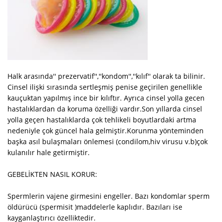
Halk arasında'' prezervatif'',''kondom'',''kılıf'' olarak ta bilinir.
Cinsel ilişki sırasında sertleşmiş penise geçirilen genellikle
kauçuktan yapılmış ince bir kılıftır. Ayrıca cinsel yolla gecen
hastalıklardan da koruma özelliği vardır.Son yıllarda cinsel
yolla geçen hastalıklarda çok tehlikeli boyutlardaki artma
nedeniyle çok güncel hala gelmiştir.Korunma yönteminden
başka asıl bulaşmaları önlemesi (condilom,hiv virusu v.b)çok
kulanılır hale getirmiştir.
GEBELİKTEN NASIL KORUR:
Spermlerin vajene girmesini engeller. Bazı kondomlar sperm
öldürücü (spermisit )maddelerle kaplıdır. Bazıları ise
kayganlaştırıcı özelliktedir.