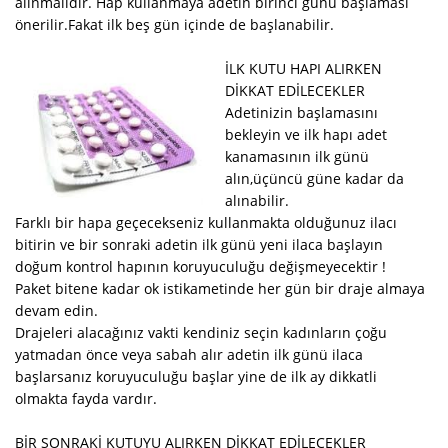
alınmalıdır. Hap kullanmaya adetin birinci günü başlaması
önerilir.Fakat ilk beş gün içinde de başlanabilir.
İLK KUTU HAPI ALIRKEN
DİKKAT EDİLECEKLER
Adetinizin başlamasını
bekleyin ve ilk hapı adet
kanamasının ilk günü
alın,üçüncü güne kadar da
alınabilir.
Farklı bir hapa geçecekseniz kullanmakta olduğunuz ilacı
bitirin ve bir sonraki adetin ilk günü yeni ilaca başlayın
doğum kontrol hapının koruyuculuğu değişmeyecektir !
Paket bitene kadar ok istikametinde her gün bir draje almaya
devam edin.
Drajeleri alacağınız vakti kendiniz seçin kadınların çoğu
yatmadan önce veya sabah alır adetin ilk günü ilaca
başlarsanız koruyuculuğu başlar yine de ilk ay dikkatli
olmakta fayda vardır.
BİR SONRAKİ KUTUYU ALIRKEN DİKKAT EDİLECEKLER