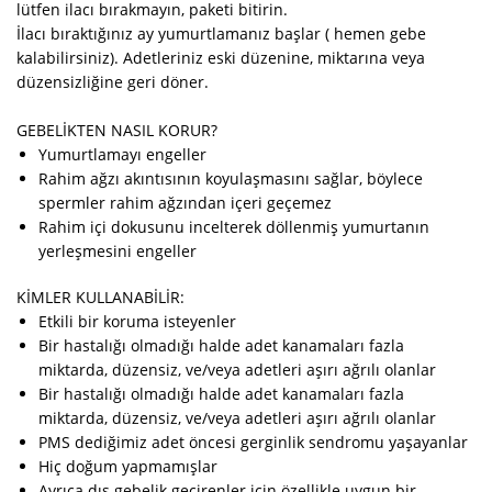
lütfen ilacı bırakmayın, paketi bitirin.
İlacı bıraktığınız ay yumurtlamanız başlar ( hemen gebe
kalabilirsiniz). Adetleriniz eski düzenine, miktarına veya
düzensizliğine geri döner.
GEBELİKTEN NASIL KORUR?
Yumurtlamayı engeller
Rahim ağzı akıntısının koyulaşmasını sağlar, böylece
spermler rahim ağzından içeri geçemez
Rahim içi dokusunu incelterek döllenmiş yumurtanın
yerleşmesini engeller
KİMLER KULLANABİLİR:
Etkili bir koruma isteyenler
Bir hastalığı olmadığı halde adet kanamaları fazla
miktarda, düzensiz, ve/veya adetleri aşırı ağrılı olanlar
Bir hastalığı olmadığı halde adet kanamaları fazla
miktarda, düzensiz, ve/veya adetleri aşırı ağrılı olanlar
PMS dediğimiz adet öncesi gerginlik sendromu yaşayanlar
Hiç doğum yapmamışlar
Ayrıca dış gebelik geçirenler için özellikle uygun bir