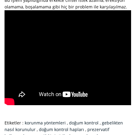
Bu işlem yapıldığında erkekte cinsel istek azalma, ereksiyon
olamama, boşalamama gibi hiç bir problem ile karşılaşılmaz.
Etiketler :
korunma yöntemleri
,
doğum kontrol
,
gebelikten
nasıl korunulur
,
doğum kontrol hapları
,
prezervatif