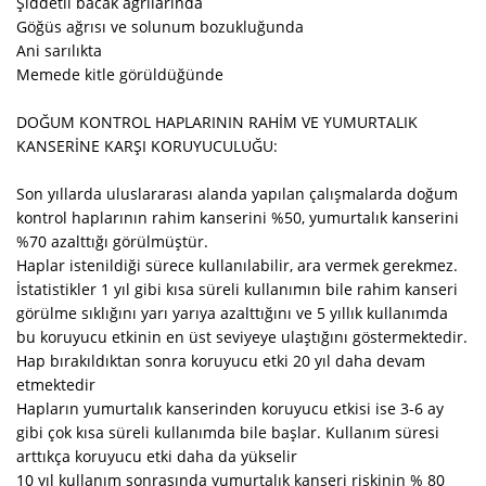
Şiddetli bacak ağrılarında
Göğüs ağrısı ve solunum bozukluğunda
Ani sarılıkta
Memede kitle görüldüğünde
DOĞUM KONTROL HAPLARININ RAHİM VE YUMURTALIK
KANSERİNE KARŞI KORUYUCULUĞU:
Son yıllarda uluslararası alanda yapılan çalışmalarda doğum
kontrol haplarının rahim kanserini %50, yumurtalık kanserini
%70 azalttığı görülmüştür.
Haplar istenildiği sürece kullanılabilir, ara vermek gerekmez.
İstatistikler 1 yıl gibi kısa süreli kullanımın bile rahim kanseri
görülme sıklığını yarı yarıya azalttığını ve 5 yıllık kullanımda
bu koruyucu etkinin en üst seviyeye ulaştığını göstermektedir.
Hap bırakıldıktan sonra koruyucu etki 20 yıl daha devam
etmektedir
Hapların yumurtalık kanserinden koruyucu etkisi ise 3-6 ay
gibi çok kısa süreli kullanımda bile başlar. Kullanım süresi
arttıkça koruyucu etki daha da yükselir
10 yıl kullanım sonrasında yumurtalık kanseri riskinin % 80