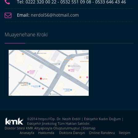
Tel:
0222 320 00 22 - 0532 551 09 08 - 0533 646 43 46
Email:
nerdol56@hotmail.com
Muayenehane Kroki
©2014 https://Op. Dr. Nezih Erdöl | Eskişehir Kadın Doğum |
Eskişehir Jinekolog Tüm Hakları Saklıdır.
Doktor Sitesi
KMK
Altyapısıyla Oluşturulmuştur.|
Sitemap
Anasayfa
Hakkımda
Doktora Danışın
Online Randevu
İletişim