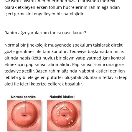
6-Kısırlık: kısırlık nedenlerinden %5-10 arasında indirekt
olarak etkileyen erken tohum hücrelerinin rahim ağzından
içeri girmesini engelleyen bir patolojidir.
Rahim ağzı yaralarının tanısı nasıl konur?
Normal bir jinekolojik muayenede spekulum takılarak direkt
gözle görülmesi ile tanı konulur. Tedaviye başlamadan önce,
altında habis (kötü huylu) bir olayın yatıp yatmadığını kontrol
etmek için pap smear alınmalıdır. Pap smear sonucuna göre
tedaviye geçilir.Bazen rahim ağzında Nabothi kistleri denilen
leblebi gibi ele gelen pütürler oluşabilir.Bunların tedavisi leep
aleti ile içleri koterize edilerek boşaltılır.