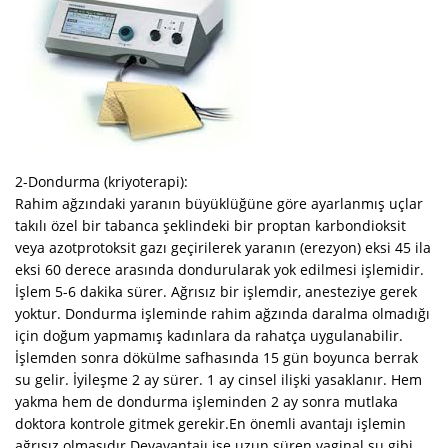
2-Dondurma (kriyoterapi):
Rahim ağzındaki yaranın büyüklüğüne göre ayarlanmış uçlar
takılı özel bir tabanca şeklindeki bir proptan karbondioksit
veya azotprotoksit gazı geçirilerek yaranın (erezyon) eksi 45 ila
eksi 60 derece arasında dondurularak yok edilmesi işlemidir.
İşlem 5-6 dakika sürer. Ağrısız bir işlemdir, anesteziye gerek
yoktur. Dondurma işleminde rahim ağzında daralma olmadığı
için doğum yapmamış kadınlara da rahatça uygulanabilir.
İşlemden sonra dökülme safhasında 15 gün boyunca berrak
su gelir. İyileşme 2 ay sürer. 1 ay cinsel ilişki yasaklanır. Hem
yakma hem de dondurma işleminden 2 ay sonra mutlaka
doktora kontrole gitmek gerekir.En önemli avantajı işlemin
ağrısız olmasıdır.Devavantajı ise uzun süren vaginal su gibi