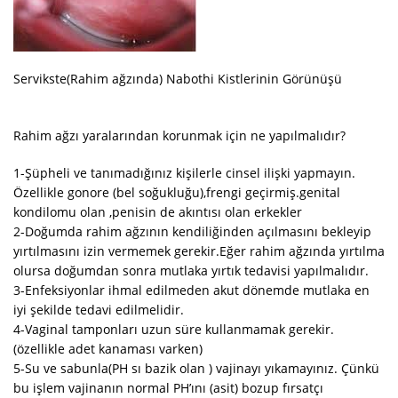
Servikste(Rahim ağzında) Nabothi Kistlerinin Görünüşü
Rahim ağzı yaralarından korunmak için ne yapılmalıdır?
1-Şüpheli ve tanımadığınız kişilerle cinsel ilişki yapmayın.
Özellikle gonore (bel soğukluğu),frengi geçirmiş.genital
kondilomu olan ,penisin de akıntısı olan erkekler
2-Doğumda rahim ağzının kendiliğinden açılmasını bekleyip
yırtılmasını izin vermemek gerekir.Eğer rahim ağzında yırtılma
olursa doğumdan sonra mutlaka yırtık tedavisi yapılmalıdır.
3-Enfeksiyonlar ihmal edilmeden akut dönemde mutlaka en
iyi şekilde tedavi edilmelidir.
4-Vaginal tamponları uzun süre kullanmamak gerekir.
(özellikle adet kanaması varken)
5-Su ve sabunla(PH sı bazik olan ) vajinayı yıkamayınız. Çünkü
bu işlem vajinanın normal PH’ını (asit) bozup fırsatçı