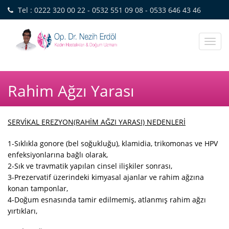
Tel : 0222 320 00 22 - 0532 551 09 08 - 0533 646 43 46
Toggl
naviga
Rahim Ağzı Yarası
SERVİKAL EREZYON(RAHİM AĞZI YARASI) NEDENLERİ
1-Sıklıkla gonore (bel soğukluğu), klamidia, trikomonas ve HPV
enfeksiyonlarına bağlı olarak,
2-Sık ve travmatik yapılan cinsel ilişkiler sonrası,
3-Prezervatif üzerindeki kimyasal ajanlar ve rahim ağzına
konan tamponlar,
4-Doğum esnasında tamir edilmemiş, atlanmış rahim ağzı
yırtıkları,