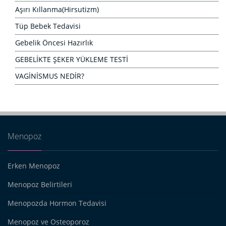
Aşırı Kıllanma(Hirsutizm)
Tüp Bebek Tedavisi
Gebelik Öncesi Hazırlık
GEBELİKTE ŞEKER YÜKLEME TESTİ
VAGİNİSMUS NEDİR?
Menopoz
Erken Menopoz
Menopoz Belirtileri
Menopozda Hormon Tedavisi
Menopoz ve Osteoporoz