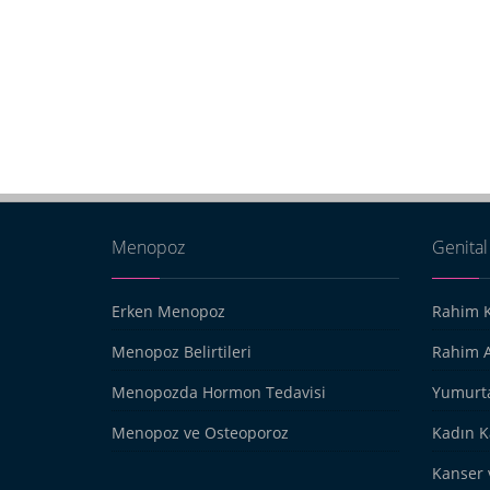
Menopoz
Genital
Erken Menopoz
Rahim K
Menopoz Belirtileri
Rahim A
Menopozda Hormon Tedavisi
Yumurta
Menopoz ve Osteoporoz
Kadın K
Kanser 