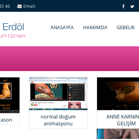
43 46
Email:
ANASAYFA
HAKKIMDA
GEBELIK
ANNE KARNI
normal doğum
rason
GELİŞİM
animasyonu