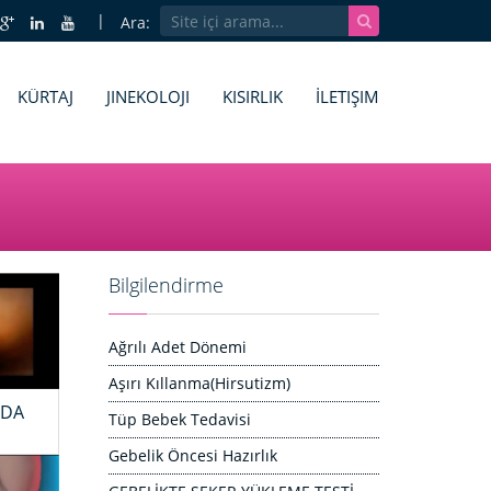
Ara:
KÜRTAJ
JINEKOLOJI
KISIRLIK
İLETIŞIM
Bilgilendirme
Ağrılı Adet Dönemi
Aşırı Kıllanma(Hirsutizm)
NDA
Tüp Bebek Tedavisi
Gebelik Öncesi Hazırlık