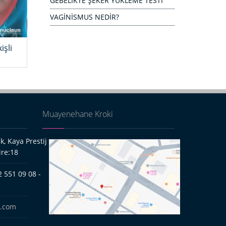
GEBELİKTE ŞEKER YÜKLEME TESTİ
VAGİNİSMUS NEDİR?
işli
Muayenehane Kroki
, Kaya Prestij
ire:18
 551 09 08 -
l.com