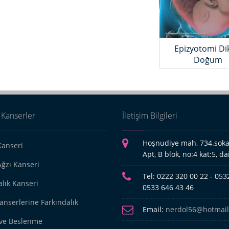
Epizyotomi Dik
Doğum
 Kanserler
İletişim Bilgileri
Hoşnudiye mah, 734.sokak
anseri
Apt, B blok, no:4 kat:5, da
ğzı Kanseri
Tel:
0222 320 00 22 - 0532
lık Kanseri
0533 646 43 46
anserlerine Farkındalık
Email:
nerdol56@hotmai
ve Beslenme