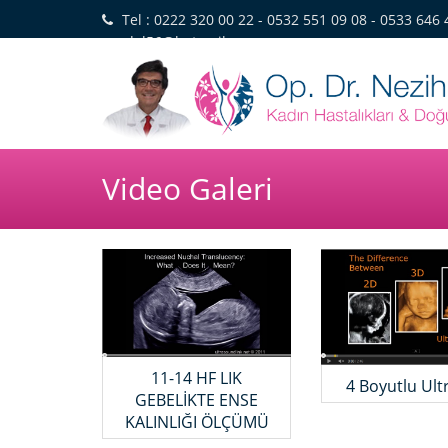
Tel : 0222 320 00 22 - 0532 551 09 08 - 0533 646 
nerdol56@hotmail.com
Video Galeri
11-14 HF LIK
4 Boyutlu Ult
GEBELİKTE ENSE
KALINLIĞI ÖLÇÜMÜ